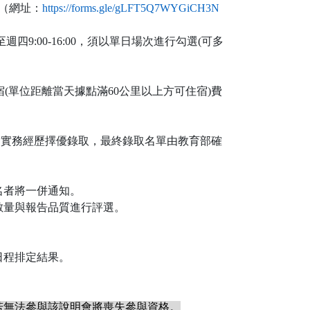
（網址：
https://forms.gle/gLFT5Q7WYGiCH3N
週四9:00-16:00，須以單日場次進行勾選(可多
(單位距離當天據點滿60公里以上方可住宿)費
員滲透實務經歷擇優錄取，最終錄取名單由教育部確
名者將一併通知。
數量與報告品質進行評選。
日程排定結果。
若無法參與該說明會將喪失參與資格。