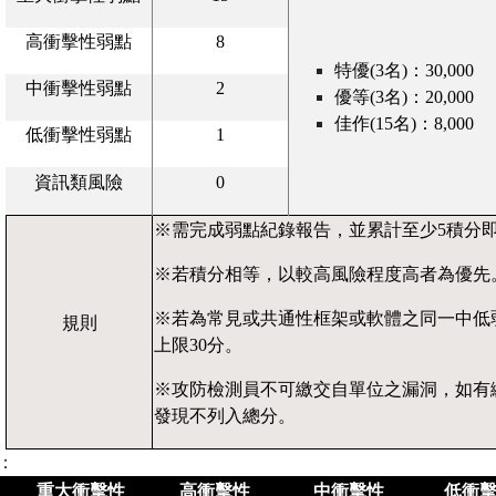
高衝擊性弱點
8
特優(3名)：30,000
中衝擊性弱點
2
優等(3名)：20,000
佳作(15名)：8,000
低衝擊性弱點
1
資訊類風險
0
※
需完成弱點紀錄報告，並累計至少5積分
※
若積分相等，以較高風險程度高者為優先
※
若為常見或共通性框架或軟體之同一中低
規則
上限30分。
※
攻防檢測員不可繳交自單位之漏洞，如有
發現不列入總分。
：
重大衝擊性
高衝擊性
中衝擊性
低衝