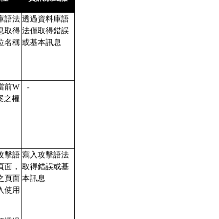
庫語法
透過資料庫語
息取得
法僅取得錯誤
位名稱
或基本訊息
當前W
-
案之權
攻擊語
寫入攻擊語法
頁面，
取得錯誤或基
之頁面
本訊息
入使用