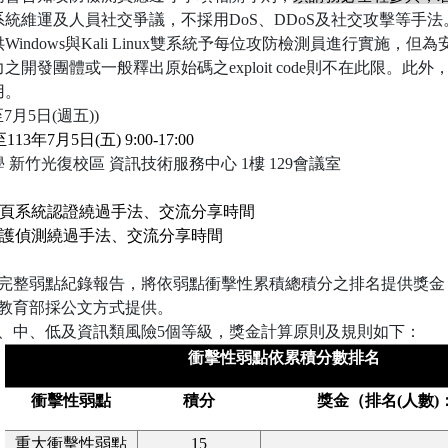
統維運及人員社交爭議，不採用DoS、DDoS及社交攻擊等手法
indows與Kali Linux雙系統予每位攻防檢測員進行實施
開發團體或一般釋出原始碼之exploit code則不在此限。
用。
至7月5日(週五))
至
113
年7月5日(五) 9:00-17:00
新竹光復校區 資訊技術服務中心 1樓 129會議室
日)網頁系統認證繞過手法、交流分享時間
日)防護偵測繞過手法、交流分享時間
完整弱點紀錄報告，將依弱點衝擊性累積總積分之排名提供獎金
教育部採公文方式提供。
、中、低及資訊類風險5個等級，獎金計算原則及規則如下：
衝擊性弱點依累積分數排名
衝擊性弱點
積分
獎金（排名(人數)
重大衝擊性弱點
15