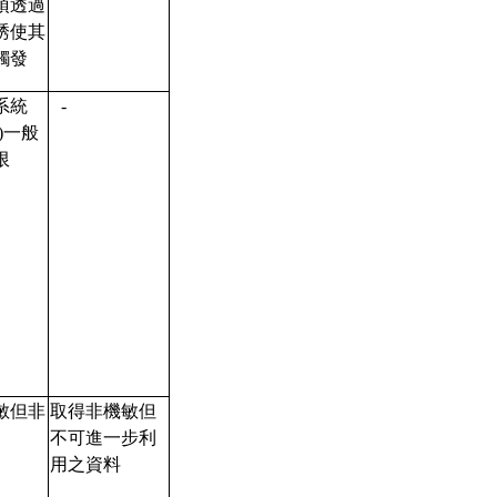
須透過
誘使其
觸發
系統
-
)一般
限
敏但非
取得非機敏但
不可進一步利
用之資料