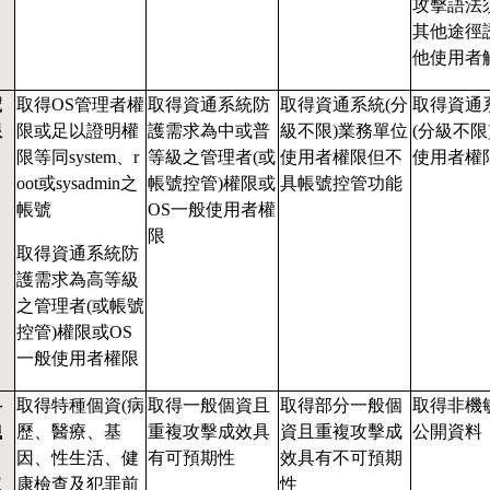
攻擊語法
其他途徑
他使用者
號
取得OS管理者權
取得資通系統防
取得資通系統(分
取得資通
限
限或足以證明權
護需求為中或普
級不限)業務單位
(分級不限
限等同system、r
等級之管理者(或
使用者權限但不
使用者權
oot或sysadmin之
帳號控管)權限或
具帳號控管功能
帳號
OS一般使用者權
限
取得資通系統防
護需求為高等級
之管理者(或帳號
控管)權限或OS
一般使用者權限
料
取得特種個資(病
取得一般個資且
取得部分一般個
取得非機
洩
歷、醫療、基
重複攻擊成效具
資且重複攻擊成
公開資料
因、性生活、健
有可預期性
效具有不可預期
取
康檢查及犯罪前
性