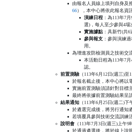
由報名人員線上填列自身及推
66
），本中心將依此報名資
演練日程
：為113年7
選)，每人至少參與4
實施據點
：具新竹(共
參與報支
：參與演練過
用。
為增進攻防檢測員之技術交
本活動日程為113年7
認。
前置測驗
（113年6月12日(週三)至
於報名截止後，本中心將以
實施前置測驗須請針對目標
最終將依據前置測驗結果呈
結果通知
（113年6月25日(週二)下
於遴選完成後，將另行通知
若填覆具參與技術交流訓練
說明會
（113年7月3日(週三)上午
於通過遴選後，將於線上說