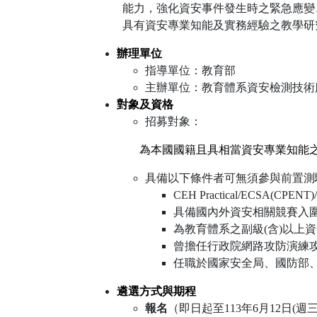
能力，強化資安事件發生時之緊急應變
具有資安專業知能及實務經驗之教學研究
辦理單位
指導單位：教育部
主辦單位：教育體系資安檢測技術
對象及資格
招募對象：
為本國國籍且具相當資安專業知能
具備以下條件者可無須參與前置測
CEH Practical/ECSA(C
具備國內外資安相關競賽入圍
為教育體系之副級(含)以上
曾擔任行政院網路攻防演練
任職於國家安全局、國防部
遴選方式與期程
報名
（即日起至113年6月12日(週