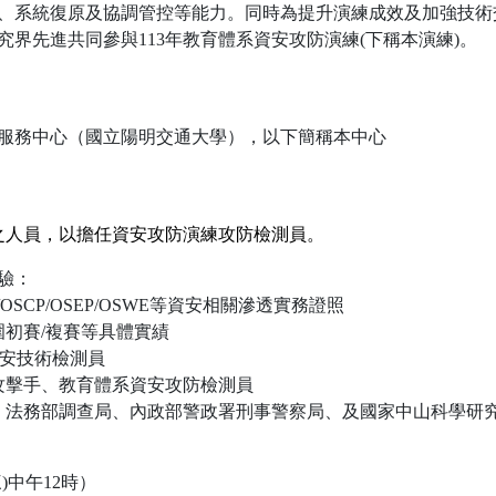
、系統復原及協調管控等能力。同時為提升演練成效及加強技術
界先進共同參與113年教育體系資安攻防演練(下稱本演練)。
服務中心（國立陽明交通大學），以下簡稱本中心
之人員，以擔任資安攻防演練攻防檢測員。
驗：
PENT)/OSCP/OSEP/OSWE等資安相關滲透實務證照
初賽/複賽等具體實績
資安技術檢測員
攻擊手、教育體系資安攻防檢測員
、法務部調查局、內政部警政署刑事警察局、及國家中山科學研
三)中午12時）