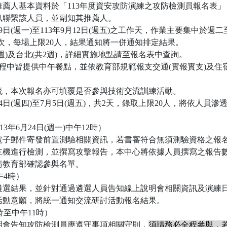
薦人基本資料於「113年度資安攻防演練之攻防檢測員報名表」
訊聯繫該人員，並副知其推薦人。
月9日(週一)至113年9月12日(週五)之工作天，作業主要集中於週二至
場次，每場上限20人，結果通知將一併通知排定結果。
6週)及台北(共2週)，詳細實施地點請至報名表中查詢。
程中皆提供中午餐點，並依教育部規範報支交通(實報實支)及住宿
流，本次報名亦可填覆是否參與技術交流訓練活動。
月4日(週四)至7月5日(週五)，共2天，錄取上限20人，將依人
113年6月24日(週一)中午12時）
電子郵件寄發前置測驗相關資訊，若書審符合無須測驗資格之報
主機進行檢測，並撰寫攻擊報告，本中心將依據人員撰寫之報告
請教育部確認參與名單。
午4時）
遴選結果，並針對通過遴選人員告知線上說明會相關資訊及演練
活動意願，將統一通知交流研討活動報名結果。
9時至中午11時）
明會告知攻防檢測員應遵守事項相關守則，
須請務必全程參與，