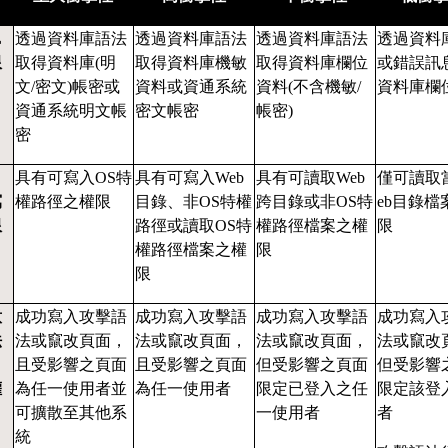
L
透過資料庫語法
透過資料庫語法
透過資料庫語法
透過資料
限
取得資料庫(明
取得資料庫機敏
取得資料庫欄位
或錯誤訊
文/密文)帳密或
資料或資通系統
資料(不含機敏/
資料庫欄
資通系統明文帳
密文帳密
帳密)
密
具有可寫入OS特
具有可寫入Web
具有可讀取Web
僅可讀取
寫
權路徑之權限
目錄、非OS特權
跨目錄或非OS特
eb目錄檔
限
路徑或讀取OS特
權路徑檔案之權
限
權路徑檔案之權
限
限
意
成功寫入攻擊語
成功寫入攻擊語
成功寫入攻擊語
成功寫入
法
法或竄改頁面，
法或竄改頁面，
法或竄改頁面，
法或竄改
且受影響之頁面
且受影響之頁面
但受影響之頁面
但受影響
權
為任一使用者並
為任一使用者
限定已登入之任
限定該登
可擴散至其他系
一使用者
者
統