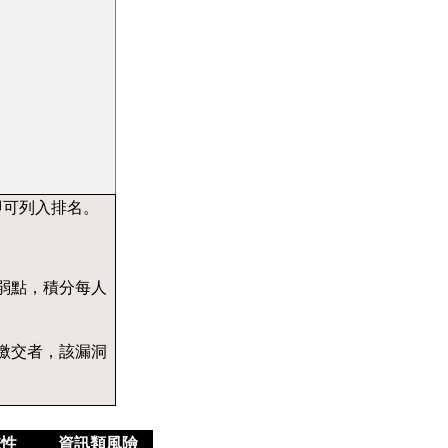
即可列入排名。
。
弱點，積分每人
繳交者，該漏洞
擊性
資訊類風險