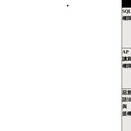
SQ
權
AP
讀
權
惡
語
與
提