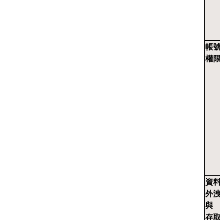
帳
權
資
外
與
存