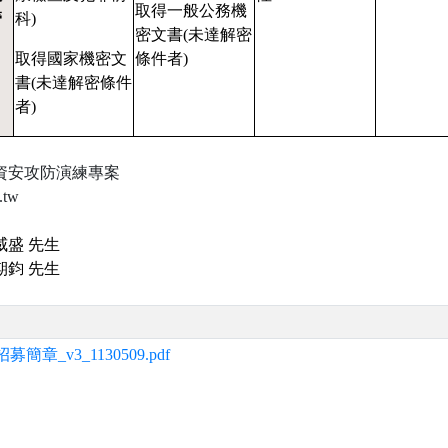
取得一般公務機
管
科)
密文書(未達解密
取得國家機密文
條件者)
書(未達解密條件
者)
資安攻防演練專案
.tw
威盛 先生
期鈞 先生
v3_1130509.pdf