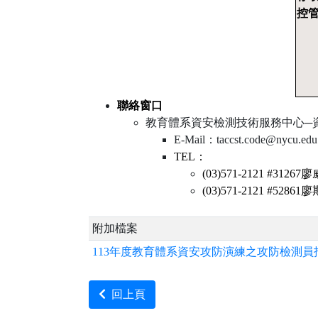
控
聯絡窗口
教育體系資安檢測技術服務中心─
E-Mail：taccst.code@nycu.edu
TEL
：
(03)571-2121 #31267
廖
(03)571-2121 #52861
廖
附加檔案
113年度教育體系資安攻防演練之攻防檢測員招募簡章_
回上頁